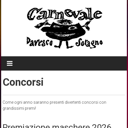
Skip
to
content
Concorsi
Come ogni anno saranno presenti divertenti concorsi con
grandissimi premi!
Premiazione maschere 2026.