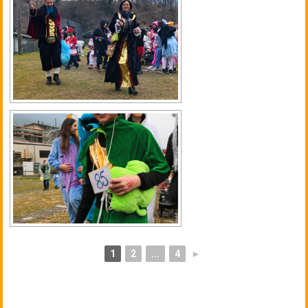
1
2
...
4
►