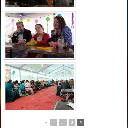
◄
1
...
3
4