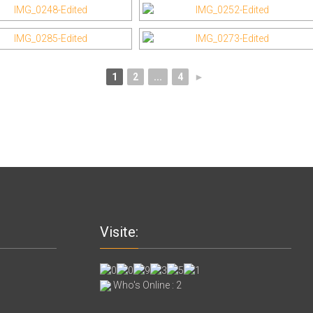
1
2
...
4
►
Visite:
Who's Online : 2