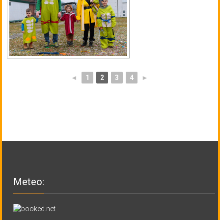
◄
1
2
3
4
►
Meteo: